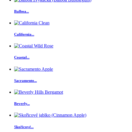
Balboa...
California...
Coastal...
Sacramento...
Beverly...
Skořicové...