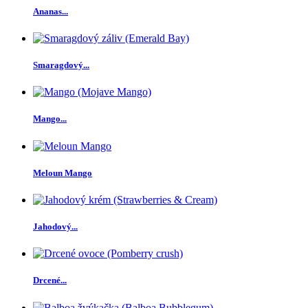
Ananas...
Smaragdový...
Mango...
Meloun Mango
Jahodový...
Drcené...