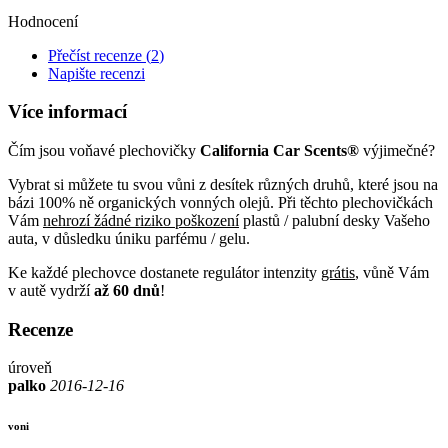
Hodnocení
Přečíst recenze (
2
)
Napište recenzi
Více informací
Čím jsou voňavé plechovičky
California Car Scents
®
výjimečné
?
Vybrat si můžete tu svou vůni z desítek různých druhů, které jsou na
bázi 100% ně organických vonných olejů. Při těchto plechovičkách
Vám
nehrozí žádné riziko poškození
plastů / palubní desky Vašeho
auta, v důsledku úniku parfému / gelu.
Ke každé plechovce dostanete regulátor intenzity
grátis
, vůně Vám
v autě vydrží
až 60 dnů
!
Recenze
úroveň
palko
2016-12-16
voni