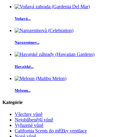
Voňavá...
Narozeninov...
Havajské...
Meloun...
Kategórie
Všechny vůně
Nejoblíbenější vůně
Vyřazené vůně
California Scents do mřížky ventilace
Nové vůně