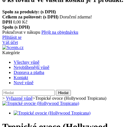
Spolu za produkty: (s DPH)
Celkem za poštovné: (s DPH)
Doručení zdarma!
DPH
0,00 Kč
Spolu (s DPH)
Pokračovat v nákupu
Přejít na objednávku
Přihlásit se
Váš účet
Kategórie
Všechny vůně
Nejoblíbenější vůně
Doprava a platba
Kontakt
Nové vůně
Hledat
>
Vyřazené vůně
>
Tropické ovoce (Hollywood Tropicana)
Tropické ovoce (Hollywood